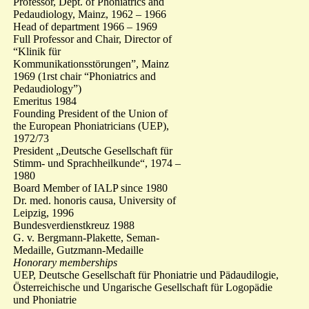
Professor, Dept. of Phoniatrics and
Pedaudiology, Mainz, 1962 – 1966
Head of department 1966 – 1969
Full Professor and Chair, Director of
“Klinik für
Kommunikationsstörungen”, Mainz
1969 (1rst chair “Phoniatrics and
Pedaudiology”)
Emeritus 1984
Founding President of the Union of
the European Phoniatricians (UEP),
1972/73
President „Deutsche Gesellschaft für
Stimm- und Sprachheilkunde“, 1974 –
1980
Board Member of IALP since 1980
Dr. med. honoris causa, University of
Leipzig, 1996
Bundesverdienstkreuz 1988
G. v. Bergmann-Plakette, Seman-
Medaille, Gutzmann-Medaille
Honorary memberships
UEP, Deutsche Gesellschaft für Phoniatrie und Pädaudilogie,
Österreichische und Ungarische Gesellschaft für Logopädie
und Phoniatrie