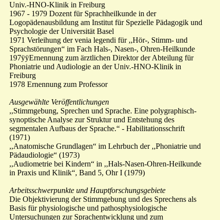
Univ.-HNO-Klinik in Freiburg
1967 - 1979 Dozent für Sprachheilkunde in der
Logopädenausbildung am Institut für Spezielle Pädagogik und
Psychologie der Universität Basel
1971 Verleihung der venia legendi für ,,Hör-, Stimm- und
Sprachstörungen“ im Fach Hals-, Nasen-, Ohren-Heilkunde
197ÿÿErnennung zum ärztlichen Direktor der Abteilung für
Phoniatrie und Audiologie an der Univ.-HNO-Klinik in
Freiburg
1978 Ernennung zum Professor
Ausgewählte Veröffentlichungen
,,Stimmgebung, Sprechen und Sprache. Eine polygraphisch-
synoptische Analyse zur Struktur und Entstehung des
segmentalen Aufbaus der Sprache.“ - Habilitationsschrift
(1971)
,,Anatomische Grundlagen“ im Lehrbuch der ,,Phoniatrie und
Pädaudiologie“ (1973)
,,Audiometrie bei Kindern“ in ,,Hals-Nasen-Ohren-Heilkunde
in Praxis und Klinik“, Band 5, Ohr I (1979)
Arbeitsschwerpunkte und Hauptforschungsgebiete
Die Objektivierung der Stimmgebung und des Sprechens als
Basis für physiologische und pathosphysiologische
Untersuchungen zur Sprachentwicklung und zum